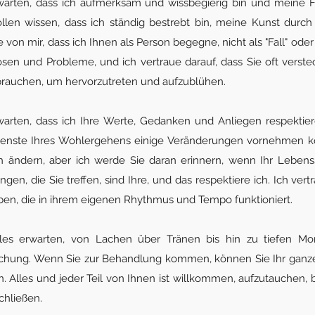
warten, dass ich aufmerksam und wissbegierig bin und meine F
sollen wissen, dass ich ständig bestrebt bin, meine Kunst dur
 von mir, dass ich Ihnen als Person begegne, nicht als "Fall" oder "
sen und Probleme, und ich vertraue darauf, dass Sie oft verst
 brauchen, um hervorzutreten und aufzublühen.
arten, dass ich Ihre Werte, Gedanken und Anliegen respektie
Dienste Ihres Wohlergehens einige Veränderungen vornehmen kö
ch ändern, aber ich werde Sie daran erinnern, wenn Ihr Lebens
ngen, die Sie treffen, sind Ihre, und das respektiere ich. Ich vertr
ben, die in ihrem eigenen Rhythmus und Tempo funktioniert.
lles erwarten, von Lachen über Tränen bis hin zu tiefen 
hung. Wenn Sie zur Behandlung kommen, können Sie Ihr ganze
en. Alles und jeder Teil von Ihnen ist willkommen, aufzutauchen
chließen.